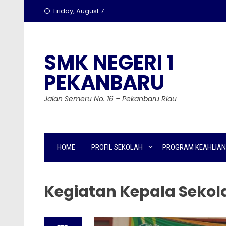
Skip
Friday, August 7
to
content
SMK NEGERI 1
PEKANBARU
Jalan Semeru No. 16 – Pekanbaru Riau
HOME
PROFIL SEKOLAH
PROGRAM KEAHLIAN
Kegiatan Kepala Sekol