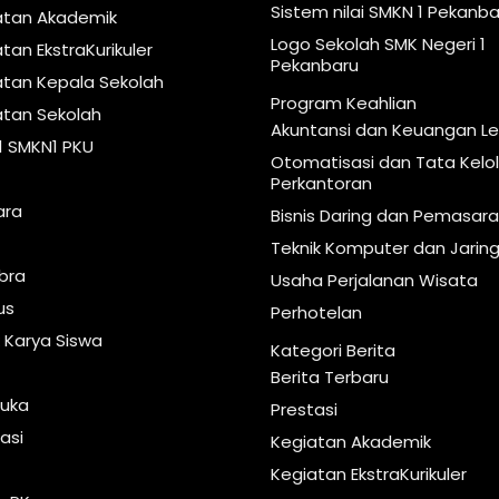
Sistem nilai SMKN 1 Pekanba
atan Akademik
Logo Sekolah SMK Negeri 1
tan EkstraKurikuler
Pekanbaru
atan Kepala Sekolah
Program Keahlian
atan Sekolah
Akuntansi dan Keuangan 
1 SMKN1 PKU
Otomatisasi dan Tata Kelo
Perkantoran
ara
Bisnis Daring dan Pemasar
Teknik Komputer dan Jarin
ibra
Usaha Perjalanan Wisata
us
Perhotelan
 Karya Siswa
Kategori Berita
Berita Terbaru
uka
Prestasi
asi
Kegiatan Akademik
s
Kegiatan EkstraKurikuler