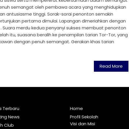
para siswa serta mempererat kebersamaan dalam semangat
n penuh semangat oleh pembawa acara yang menghidupkan
n antusiasme tinggi. Sorak-sorai penonton semakin
unjukan pertama dimulai. Lapangan dimeriahkan dengan
ya . Suara merdu kedua penyanyi sukses membuat penonton
lah itu, suasana beralih ke penampilan tarian Tor-Tor, yang
kawan dengan penuh semangat. Gerakan khas tarian
Read More
a Terbaru
Home
king News
Profil Sekolah
Visi dan Misi
sh Club