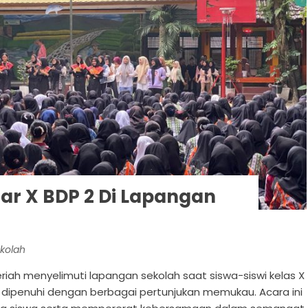
jar X BDP 2 Di Lapangan
ekolah
iah menyelimuti lapangan sekolah saat siswa-siswi kelas X
 dipenuhi dengan berbagai pertunjukan memukau. Acara ini