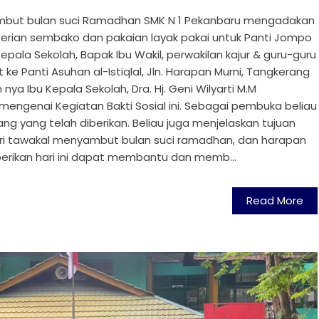
ambut bulan suci Ramadhan SMK N 1 Pekanbaru mengadakan
berian sembako dan pakaian layak pakai untuk Panti Jompo
 Kepala Sekolah, Bapak Ibu Wakil, perwakilan kajur & guru-guru
e Panti Asuhan al-Istiqlal, Jln. Harapan Murni, Tangkerang
ya Ibu Kepala Sekolah, Dra. Hj. Geni Wilyarti M.M
ngenai Kegiatan Bakti Sosial ini. Sebagai pembuka beliau
g yang telah diberikan. Beliau juga menjelaskan tujuan
d dari tawakal menyambut bulan suci ramadhan, dan harapan
erikan hari ini dapat membantu dan memb...
Read More