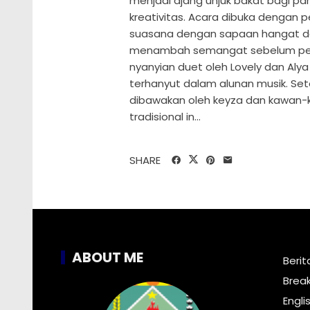
menjadi ajang unjuk bakat bagi 
kreativitas. Acara dibuka denga
suasana dengan sapaan hangat da
menambah semangat sebelum pert
nyanyian duet oleh Lovely dan Al
terhanyut dalam alunan musik. Sete
dibawakan oleh keyza dan kawan-
tradisional in...
SHARE
ABOUT ME
Berit
Brea
Engli