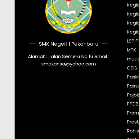
Kegi
Kegia
Kegi
Kegi
LSP P
SMK Negeri 1 Pekanbaru
MPK
Alamat : Jalan Semeru No 16 email :
muti
smekansa@yahoo.com
OSIS
Pask
Pass
Pojok
PPDB
Pram
Prest
Rohi