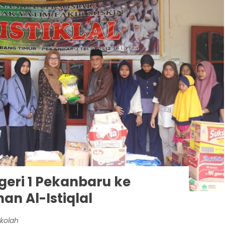
eri 1 Pekanbaru ke
an Al-Istiqlal
ekolah