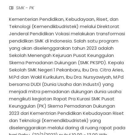
SMK - PK
Kementerian Pendidikan, Kebudayaan, Riset, dan
Teknologi (Kemendikbudristek) melalui Direktorat
Jenderal Pendidikan Vokasi melakukan transformasi
pendidikan SMK di Indonesia. Salah satu program
yang akan diselenggarakan tahun 2023 adalah
Sekolah Menengah Kejuruan Pusat Keunggulan
Skema Pemadanan Dukungan (SMK PKSPD). Kepala
Sekolah SMK Negeri 1 Pekanbaru, Ibu Dra. Citra Aries,
M.Pd dan Wakil Kurikulum, Ibu Dra. Nursyawiyah, M.Pd
bersama DUDI (Dunia Usaha dan Industri) yang
menjadi mitra pemadanan dukungan dunia usaha
mengikuti kegiatan Rapat Pra Kurasi SMK Pusat
Keunggulan (PK) Skema Pemadanan Dukungan
2023 dari Kementrian Pendidikan Kebudayaan Riset
dan Teknologi (Kemendikbudristek) yang
diselenggarakan melalui daring di ruang rapat pada
hari Rabu, (22/2/2023) pukul 10.00 - 13.00 Wib. ...