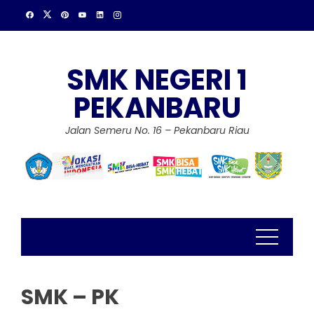
Skip
to
content
SMK NEGERI 1
PEKANBARU
Jalan Semeru No. 16 – Pekanbaru Riau
SMK – PK