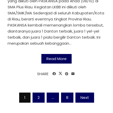
yang diikuti oleh PASKANSA pada Ahad (08/10) di
SMA Plus Riau. Kegiatan LKBB ini diikuti oleh
SMA/SMK/MA Sederajad di seluruh Kabupaten/Kota
di Riau, berarti eventnya tingkat Provinsi Riau.
PASKANSA kembali memenangkan lomba tersebut,
diantaranya juara 1 Danton terbaik, juara 1 yel-yel
terbaik, dan juara 1 piala bergilir Danton terbaik. Ini
merupakan sebuah kebanggaan...
Read More
SHARE
Posts
1
2
…
8
Next
pagination