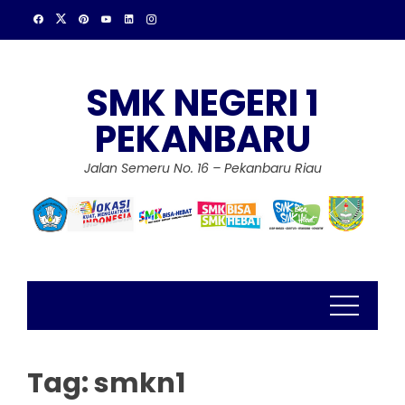
Skip
to
content
SMK NEGERI 1
PEKANBARU
Jalan Semeru No. 16 – Pekanbaru Riau
Tag:
smkn1