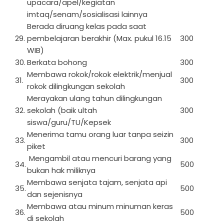
upacara/apel/kegiatan
imtaq/senam/sosialisasi lainnya
Berada diruang kelas pada saat
29.
pembelajaran berakhir (Max. pukul 16.15
300
WIB)
30.
Berkata bohong
300
Membawa rokok/rokok elektrik/menjual
31.
300
rokok dilingkungan sekolah
Merayakan ulang tahun dilingkungan
32.
sekolah (baik ultah
300
siswa/guru/TU/Kepsek
Menerima tamu orang luar tanpa seizin
33.
300
piket
Mengambil atau mencuri barang yang
34.
500
bukan hak miliknya
Membawa senjata tajam, senjata api
35.
500
dan sejenisnya
Membawa atau minum minuman keras
36.
500
di sekolah