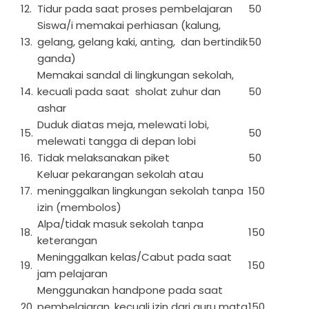
12.
Tidur pada saat proses pembelajaran
50
Siswa/i memakai perhiasan (kalung,
13.
gelang, gelang kaki, anting, dan bertindik
50
ganda)
Memakai sandal di lingkungan sekolah,
14.
kecuali pada saat sholat zuhur dan
50
ashar
Duduk diatas meja, melewati lobi,
15.
50
melewati tangga di depan lobi
16.
Tidak melaksanakan piket
50
Keluar pekarangan sekolah atau
17.
meninggalkan lingkungan sekolah tanpa
150
izin (membolos)
Alpa/tidak masuk sekolah tanpa
18.
150
keterangan
Meninggalkan kelas/Cabut pada saat
19.
150
jam pelajaran
Menggunakan handpone pada saat
20.
pembelajaran, kecuali izin dari guru mata
150