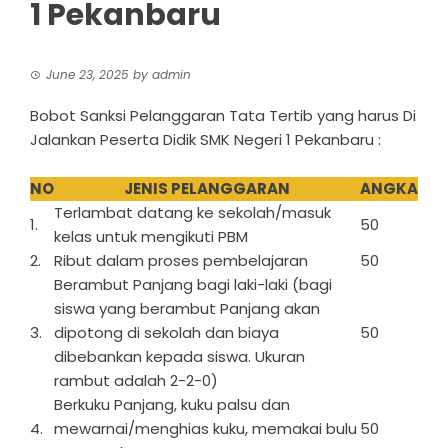
1 Pekanbaru
June 23, 2025
by
admin
Bobot Sanksi Pelanggaran Tata Tertib yang harus Di
Jalankan Peserta Didik SMK Negeri 1 Pekanbaru :
NO
JENIS PELANGGARAN
ANGKA
Terlambat datang ke sekolah/masuk
1.
50
kelas untuk mengikuti PBM
2.
Ribut dalam proses pembelajaran
50
Berambut Panjang bagi laki-laki (bagi
siswa yang berambut Panjang akan
3.
dipotong di sekolah dan biaya
50
dibebankan kepada siswa. Ukuran
rambut adalah 2-2-0)
Berkuku Panjang, kuku palsu dan
4.
mewarnai/menghias kuku, memakai bulu
50