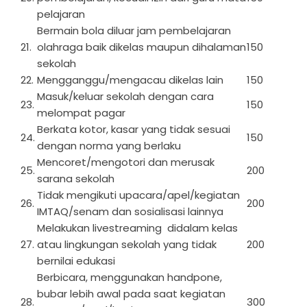
pelajaran
Bermain bola diluar jam pembelajaran
21.
olahraga baik dikelas maupun dihalaman
150
sekolah
22.
Mengganggu/mengacau dikelas lain
150
Masuk/keluar sekolah dengan cara
23.
150
melompat pagar
Berkata kotor, kasar yang tidak sesuai
24.
150
dengan norma yang berlaku
Mencoret/mengotori dan merusak
25.
200
sarana sekolah
Tidak mengikuti upacara/apel/kegiatan
26.
200
IMTAQ/senam dan sosialisasi lainnya
Melakukan livestreaming didalam kelas
27.
atau lingkungan sekolah yang tidak
200
bernilai edukasi
Berbicara, menggunakan handpone,
bubar lebih awal pada saat kegiatan
28.
300