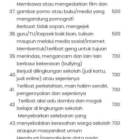
Membawa atau mengedarkan film dan
37.
gambar porno atau buku/media yang
500
mengandung pornografi
Berbuat tidak sopan, mengejek
38.
guru/TU/Kepsek baik lisan, tulisan
500
maupun melalui media sosial/internet
Membentuk/terlibat geng untuk tujuan
39.
menindas, mengancam dan lain-lain
700
berbaur kekerasan (bullying)
Berjudi dilingkungan sekolah (judi kartu,
40.
700
judi online) atau sejenisnya
Terlibat perkelahian, main hakim sendiri,
41.
700
pengeroyokan dan sejenisnya
Terlibat aksi adu domba dan mogok
42
700
belajar di lingkungan sekolah
Menyebarkan selebaran yang
43.
menyebabkan keresahan warga sekolah
700
ataupun masyarakat umum
Membuat/memalsukan data pada