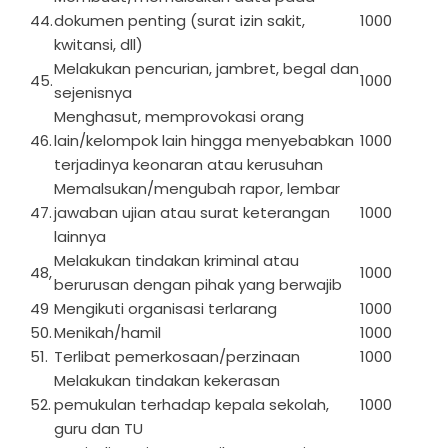
44.
dokumen penting (surat izin sakit,
1000
kwitansi, dll)
Melakukan pencurian, jambret, begal dan
45.
1000
sejenisnya
Menghasut, memprovokasi orang
46.
lain/kelompok lain hingga menyebabkan
1000
terjadinya keonaran atau kerusuhan
Memalsukan/mengubah rapor, lembar
47.
jawaban ujian atau surat keterangan
1000
lainnya
Melakukan tindakan kriminal atau
48,
1000
berurusan dengan pihak yang berwajib
49
Mengikuti organisasi terlarang
1000
50.
Menikah/hamil
1000
51.
Terlibat pemerkosaan/perzinaan
1000
Melakukan tindakan kekerasan
52.
pemukulan terhadap kepala sekolah,
1000
guru dan TU