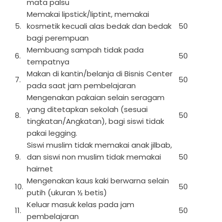
mata palsu
Memakai lipstick/liptint, memakai
5.
kosmetik kecuali alas bedak dan bedak
50
bagi perempuan
Membuang sampah tidak pada
6.
50
tempatnya
Makan di kantin/belanja di Bisnis Center
7.
50
pada saat jam pembelajaran
Mengenakan pakaian selain seragam
yang ditetapkan sekolah (sesuai
8.
50
tingkatan/Angkatan), bagi siswi tidak
pakai legging.
Siswi muslim tidak memakai anak jilbab,
9.
dan siswi non muslim tidak memakai
50
hairnet
Mengenakan kaus kaki berwarna selain
10.
50
putih (ukuran ½ betis)
Keluar masuk kelas pada jam
11.
50
pembelajaran