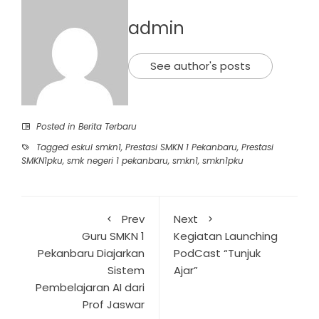
admin
See author's posts
Posted in
Berita Terbaru
Tagged
eskul smkn1
,
Prestasi SMKN 1 Pekanbaru
,
Prestasi
SMKN1pku
,
smk negeri 1 pekanbaru
,
smkn1
,
smkn1pku
Prev
Next
Guru SMKN 1
Kegiatan Launching
Pekanbaru Diajarkan
PodCast “Tunjuk
Sistem
Ajar”
Pembelajaran AI dari
Prof Jaswar