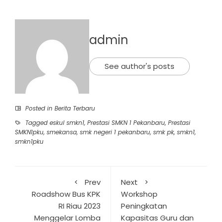
admin
See author's posts
Posted in
Berita Terbaru
Tagged
eskul smkn1
,
Prestasi SMKN 1 Pekanbaru
,
Prestasi
SMKN1pku
,
smekansa
,
smk negeri 1 pekanbaru
,
smk pk
,
smkn1
,
smkn1pku
Prev
Next
Roadshow Bus KPK
Workshop
RI Riau 2023
Peningkatan
Menggelar Lomba
Kapasitas Guru dan