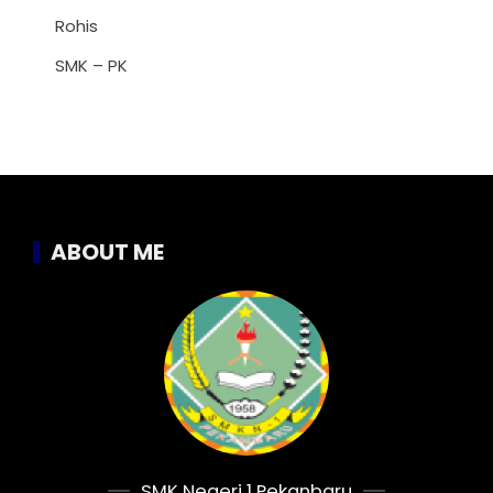
Rohis
SMK – PK
ABOUT ME
SMK Negeri 1 Pekanbaru