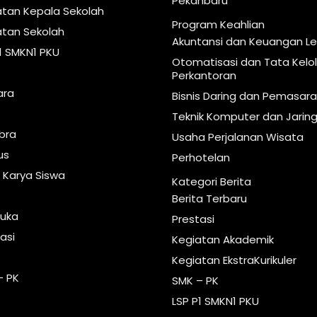
Pekanbaru
atan Kepala Sekolah
Program Keahlian
atan Sekolah
Akuntansi dan Keuangan 
1 SMKN1 PKU
Otomatisasi dan Tata Kelo
Perkantoran
ara
Bisnis Daring dan Pemasar
Teknik Komputer dan Jarin
ibra
Usaha Perjalanan Wisata
us
Perhotelan
 Karya Siswa
Kategori Berita
Berita Terbaru
uka
Prestasi
asi
Kegiatan Akademik
s
Kegiatan EkstraKurikuler
– PK
SMK – PK
LSP P1 SMKN1 PKU