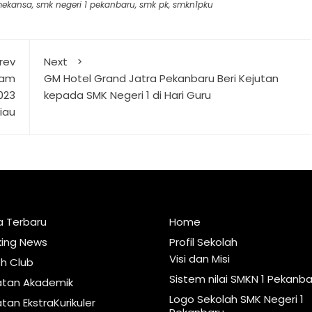
mekansa
,
smk negeri 1 pekanbaru
,
smk pk
,
smkn1pku
rev
Next
lam
GM Hotel Grand Jatra Pekanbaru Beri Kejutan
023
kepada SMK Negeri 1 di Hari Guru
iau
a Terbaru
Home
king News
Profil Sekolah
Visi dan Misi
sh Club
Sistem nilai SMKN 1 Pekanba
atan Akademik
Logo Sekolah SMK Negeri 1
tan EkstraKurikuler