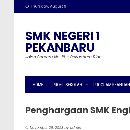
Skip
Thursday, August 6
to
content
SMK NEGERI 1
PEKANBARU
Jalan Semeru No. 16 – Pekanbaru Riau
HOME
PROFIL SEKOLAH
PROGRAM KEAHLIAN
Penghargaan SMK Engl
November 29, 2023
by
admin