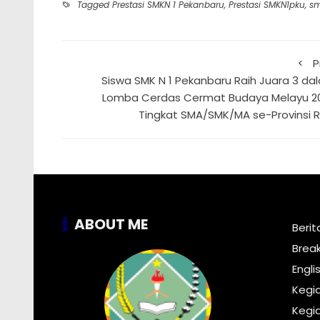
Tagged
Prestasi SMKN 1 Pekanbaru
,
Prestasi SMKN1pku
,
s
P
Siswa SMK N 1 Pekanbaru Raih Juara 3 da
Lomba Cerdas Cermat Budaya Melayu 2
Tingkat SMA/SMK/MA se-Provinsi R
ABOUT ME
Berit
Brea
Engli
Kegi
Kegia