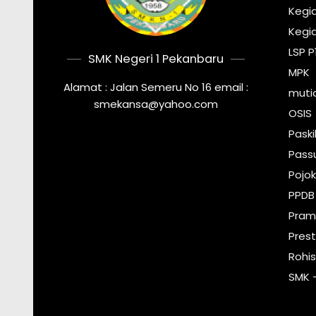
Kegi
Kegi
LSP P
SMK Negeri 1 Pekanbaru
MPK
Alamat : Jalan Semeru No 16 email :
muti
smekansa@yahoo.com
OSIS
Pask
Pass
Pojok
PPDB
Pram
Prest
Rohi
SMK 