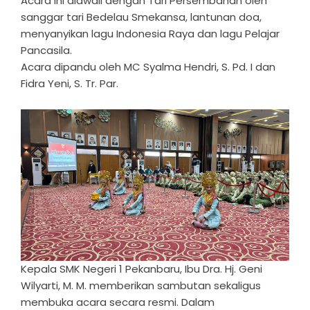
Acara ini diawali dengan Tari Persembahan oleh
sanggar tari Bedelau Smekansa, lantunan doa,
menyanyikan lagu Indonesia Raya dan lagu Pelajar
Pancasila.
Acara dipandu oleh MC Syalma Hendri, S. Pd. I dan
Fidra Yeni, S. Tr. Par.
Kepala SMK Negeri 1 Pekanbaru, Ibu Dra. Hj. Geni
Wilyarti, M. M. memberikan sambutan sekaligus
membuka acara secara resmi. Dalam