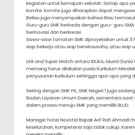
kegiatan untuk kemajuan sekolah. Setiap apa ya
komite. Komite juga diharapkan dapat mengawa
Beliau juga menyampaikan bahwa Riau termasuk 
Guru-guru SMK berbeda dengan guru- guru SMA 
berinovasi dan berkreasi.
Siswa-siswi tamatan SMK diproyeksikan untuk 3 ha
siap bekerja atau siap berwirausaha, atau siap un
Link and Super Match antara IDUKA, Idustri Duni
memang harus dilakukan pada Kurikulum Merdek
penyusunan kurikulum sehingga apa-apa yang d
Seiring dengan SMK PK, SMK Negeri 1 juga sedan
Badan Layanan Umum Daerah, sementara saat in
dalam proses menuju SMK yang memiliki BLUD.
Manager hotel Novotel Bapak Arif Rafi Ahmadi 
keseluruhan, kompetensi saja tidak cukup. Kare
mereka memiliki ;