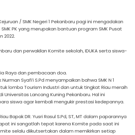
Kejuruan / SMK Negeri 1 Pekanbaru pagi ini mengadakan
an SMK PK yang merupakan bantuan program SMK Pusat
n 2022.
kanbaru dan perwakilan Komite sekolah, IDUKA serta siswa-
esia Raya dan pembacaan doa.
 Nurman Syafi’i S.Pd menyampaikan bahwa SMK N 1
ntuk lomba Tourism Industri dan untuk tingkat Riau meraih
i Universitas Lancang Kuning Pekanbaru. Hal ini
ara siswa agar kembali mengukir prestasi kedepannya.
iau Bapak DR. Yusri Rasul S.Pd, ST, MT dalam paparannya
at ini sangatlah tepat karena Komite pada saat ini
ite selalu diikutsertakan dalam memikirkan setiap