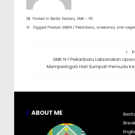
Posted in
Berita Terbaru
,
SMK - PK
Tagged
Prestasi SMKN 1 Pekanbaru
,
smekansa
,
smk neger
P
SMK N 1 Pekanbaru Laksanakan Upac
Memperingati Hari Sumpah Pemuda Ke
ABOUT ME
Berit
Brea
Engli