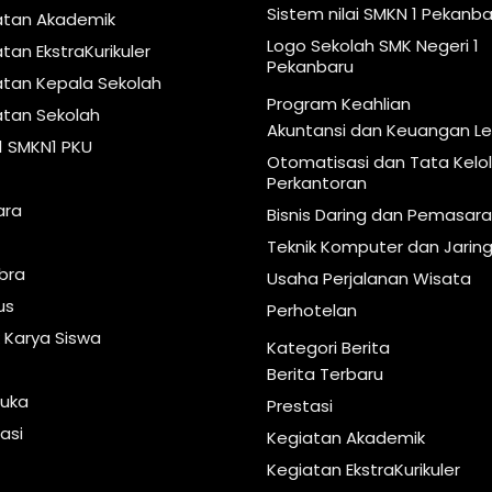
Sistem nilai SMKN 1 Pekanba
atan Akademik
Logo Sekolah SMK Negeri 1
tan EkstraKurikuler
Pekanbaru
atan Kepala Sekolah
Program Keahlian
atan Sekolah
Akuntansi dan Keuangan 
1 SMKN1 PKU
Otomatisasi dan Tata Kelo
Perkantoran
ara
Bisnis Daring dan Pemasar
Teknik Komputer dan Jarin
ibra
Usaha Perjalanan Wisata
us
Perhotelan
 Karya Siswa
Kategori Berita
Berita Terbaru
uka
Prestasi
asi
Kegiatan Akademik
s
Kegiatan EkstraKurikuler