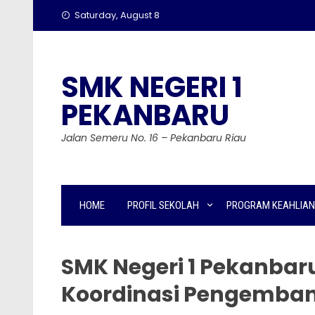
Skip
Saturday, August 8
to
content
SMK NEGERI 1
PEKANBARU
Jalan Semeru No. 16 – Pekanbaru Riau
HOME
PROFIL SEKOLAH
PROGRAM KEAHLIAN
SMK Negeri 1 Pekanbar
Koordinasi Pengemba