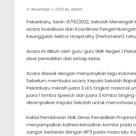
November 7, 2022
by
admin
Pekanbaru, Senin 31/10/2022, Sekolah Menengah 
acara Sosialisasi dan Koordinasi Pengembang
Keunggulan Sektor Hospitality (Perhotelan) tahu
Acara ini diikuti oleh guru-guru SMK Negeri 1 Pe
siswi perwakilan dari setiap kelas.
Acara diawali dengan menyanyikan lagu Indon
Sebelum membuka acara, Kepala Sekolah Bapak
Pekanbaru meraih juara 3 LKS tingkat nasional u
juara 1 lomba Speech dan juara 3 lomba Singing d
disampaikan Kepala Sekolah untuk memotivasi p
Kabid Pembinaan SMK Dinas Pendidikan Propinsi R
menyampaikan bahwa kehadiran komite pada rap
sangat berbeda dengan BP3 pada masa lalu. Kom