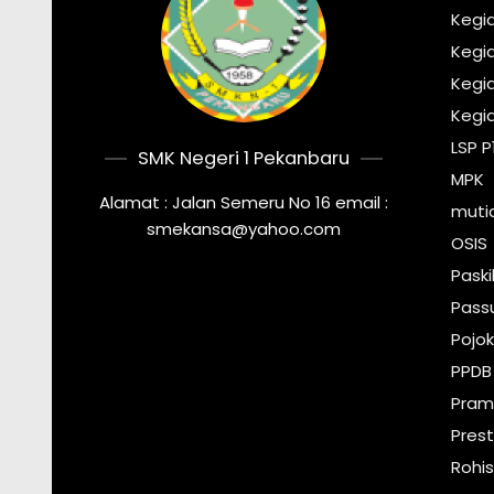
Kegi
Kegia
Kegi
Kegi
LSP P
SMK Negeri 1 Pekanbaru
MPK
Alamat : Jalan Semeru No 16 email :
muti
smekansa@yahoo.com
OSIS
Pask
Pass
Pojok
PPDB
Pram
Prest
Rohi