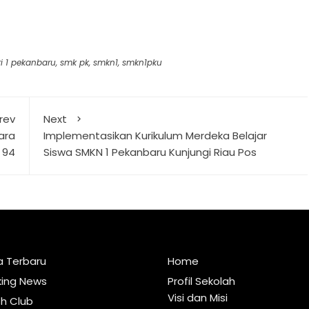
i 1 pekanbaru
,
smk pk
,
smkn1
,
smkn1pku
rev
Next
ara
Implementasikan Kurikulum Merdeka Belajar
 94
Siswa SMKN 1 Pekanbaru Kunjungi Riau Pos
a Terbaru
Home
king News
Profil Sekolah
Visi dan Misi
sh Club