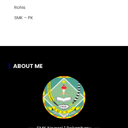
Rohis
SMK – PK
ABOUT ME