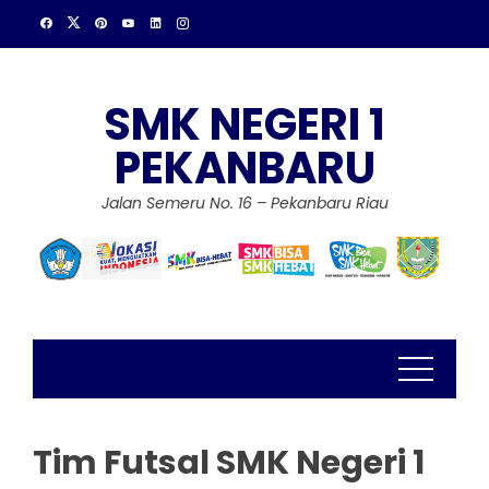
Skip
to
content
SMK NEGERI 1
PEKANBARU
Jalan Semeru No. 16 – Pekanbaru Riau
Tim Futsal SMK Negeri 1