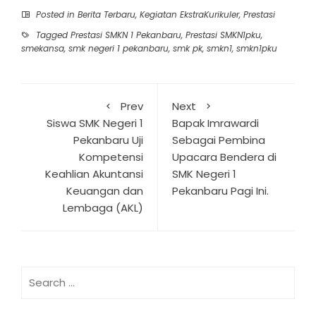
Posted in
Berita Terbaru
,
Kegiatan EkstraKurikuler
,
Prestasi
Tagged
Prestasi SMKN 1 Pekanbaru
,
Prestasi SMKN1pku
,
smekansa
,
smk negeri 1 pekanbaru
,
smk pk
,
smkn1
,
smkn1pku
Prev
Next
Siswa SMK Negeri 1
Bapak Imrawardi
Pekanbaru Uji
Sebagai Pembina
Kompetensi
Upacara Bendera di
Keahlian Akuntansi
SMK Negeri 1
Keuangan dan
Pekanbaru Pagi Ini.
Lembaga (AKL)
Search
for: